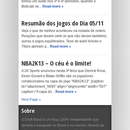
tomou um susto nos 3º e 4º períodos, quando o
Bobcats se...
Read more »
Resumão dos Jogos do Dia 05/11
Veja o que de melhor aconteceu na rodada de ontem.
Reações que deram certo (e que não deram também),
surras e jogos equilibrados. Teve de tudo! Knicks e
76ers abriram a...
Read more »
NBA2K13 – O céu é o limite!
A 2K Sports anunciou nesta 3ª feira que Derrick Rose,
Kevin Durant e Blake Griffin são os jogadores
condecorados na capa do jogo "NBA2K13". [caption
id="attachment_5695" align="aligncenter" width="507"
caption="A capa do...
Read more »
Next Page »
Sobre
O Draft Brasil é um blog 100% independente que
aborda o basquete no Brasil e no mundo. Através de