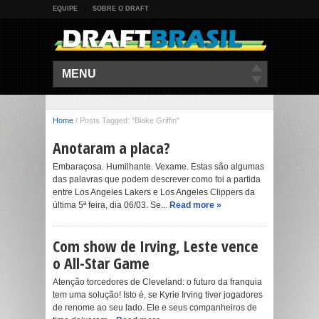
EQUIPE
SOBRE O DRAFT
MENU
Home
/
Posts Tagged: "Blake Griffin"
Anotaram a placa?
Embaraçosa. Humilhante. Vexame. Estas são algumas
das palavras que podem descrever como foi a partida
entre Los Angeles Lakers e Los Angeles Clippers da
última 5ª feira, dia 06/03. Se...
Read more »
Com show de Irving, Leste vence
o All-Star Game
Atenção torcedores de Cleveland: o futuro da franquia
tem uma solução! Isto é, se Kyrie Irving tiver jogadores
de renome ao seu lado. Ele e seus companheiros de