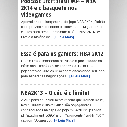
Podcast DraftBrasil #04 – NBA
2K14 e o basquete nos
videogames
Aproveitando o lançamento do jogo NBA 2K14, Rubão
e Felipe Mellini recebem os convidados Miguel, Pedro
e Tales para debaterem sobre a série NBA 2K, NBA
Live e a história de...
[+ Leia Mais]
Essa é para os gamers: FIBA 2K12
Com o fim da temporada na NBA e a proximidade do
início das Olimpíadas de Londres 2012, muitos
jogadores do NBA 2K12 acabam encostando seu jogo
para esperar as negociações...
[+ Leia Mais]
NBA2K13 – O céu é o limite!
A 2K Sports anunciou nesta 3ª feira que Derrick Rose,
Kevin Durant e Blake Griffin são os jogadores
condecorados na capa do jogo "NBA2K13". [caption
id="attachment_5695" align="aligncenter" width="507"
caption="A capa do...
[+ Leia Mais]