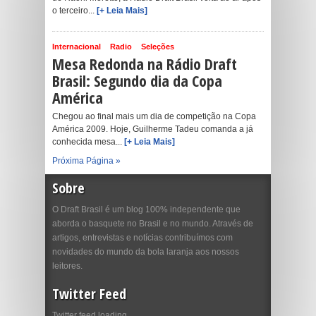
o terceiro...
[+ Leia Mais]
Internacional
Radio
Seleções
Mesa Redonda na Rádio Draft
Brasil: Segundo dia da Copa
América
Chegou ao final mais um dia de competição na Copa
América 2009. Hoje, Guilherme Tadeu comanda a já
conhecida mesa...
[+ Leia Mais]
Próxima Página »
Sobre
O Draft Brasil é um blog 100% independente que
aborda o basquete no Brasil e no mundo. Através de
artigos, entrevistas e notícias contribuímos com
novidades do mundo da bola laranja aos nossos
leitores.
Twitter Feed
Twitter feed loading...