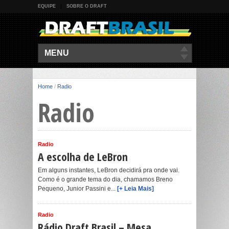
EQUIPE
SOBRE O DRAFT
MENU
Home
/
Radio
Radio
Radio
A escolha de LeBron
Em alguns instantes, LeBron decidirá pra onde vai.
Como é o grande tema do dia, chamamos Breno
Pequeno, Junior Passini e...
[+ Leia Mais]
Radio
Rádio Draft Brasil – Mesa