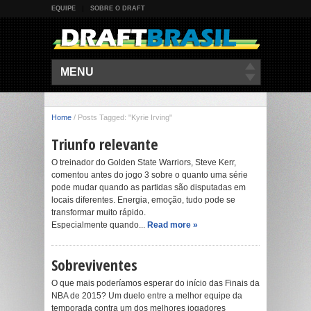
EQUIPE
SOBRE O DRAFT
MENU
Home
/
Posts Tagged: "Kyrie Irving"
Triunfo relevante
O treinador do Golden State Warriors, Steve Kerr,
comentou antes do jogo 3 sobre o quanto uma série
pode mudar quando as partidas são disputadas em
locais diferentes. Energia, emoção, tudo pode se
transformar muito rápido.
Especialmente quando...
Read more »
Sobreviventes
O que mais poderíamos esperar do início das Finais da
NBA de 2015? Um duelo entre a melhor equipe da
temporada contra um dos melhores jogadores