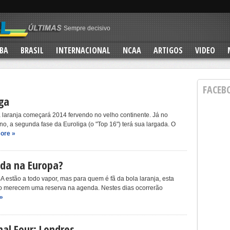
Sempre decisivo
Clube dos 70
Que presentão!
BA
BRASIL
INTERNACIONAL
NCAA
ARTIGOS
VIDEO
Eternizado
No ar!
FACEB
iga
 laranja começará 2014 fervendo no velho continente. Já no
o, a segunda fase da Euroliga (o "Top 16") terá sua largada. O
ore »
a na Europa?
A estão a todo vapor, mas para quem é fã da bola laranja, esta
o merecem uma reserva na agenda. Nestes dias ocorrerão
»
nal Four: Londres