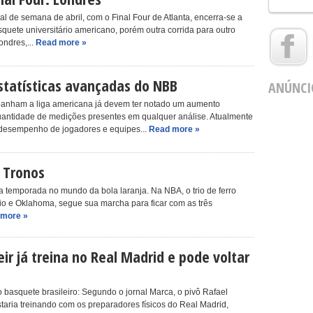
nal de semana de abril, com o Final Four de Atlanta, encerra-se a
uete universitário americano, porém outra corrida para outro
ondres,...
Read more »
tatísticas avançadas do NBB
ANÚNCI
anham a liga americana já devem ter notado um aumento
 quantidade de medições presentes em qualquer análise. Atualmente
 desempenho de jogadores e equipes...
Read more »
 Tronos
 temporada no mundo da bola laranja. Na NBA, o trio de ferro
io e Oklahoma, segue sua marcha para ficar com as três
 more »
ir já treina no Real Madrid e pode voltar
o basquete brasileiro: Segundo o jornal Marca, o pivô Rafael
staria treinando com os preparadores físicos do Real Madrid,