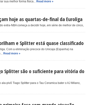
r sua melhor forma física...
Read more »
am hoje as quartas-de-final da Euroliga
o extra-NBA começa a decidir hoje, em série de melhor de cinco,
brilham e Splitter está quase classificado
Euroliga. Com a eliminação precoce do Unicaja (Espanha) na
...
Read more »
o Splitter são o suficiente para vitória do
ala-pivô Tiago Splitter para o Tau Ceramica bater o AJ Milano,
cha primeira fase com grande atuação