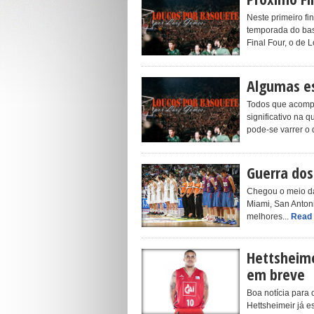
Neste primeiro fi
temporada do basq
Final Four, o de L
Algumas es
Todos que acomp
significativo na
pode-se varrer o
Guerra dos
Chegou o meio da
Miami, San Anton
melhores...
Read
Hettsheime
em breve
Boa notícia para 
Hettsheimeir já e