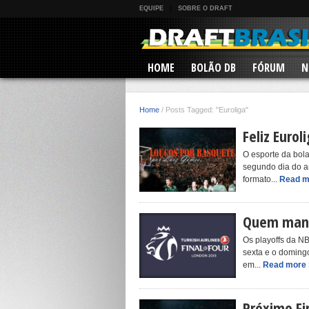
EQUIPE
SOBRE O DRAFT
HOME
BOLÃO DB
FÓRUM
N
Home
/
Posts Tagged: "Euroliga"
Feliz Eurol
O esporte da bola
segundo dia do an
formato...
Read m
Quem mand
Os playoffs da NB
sexta e o doming
em...
Read more 
Próximo Fi