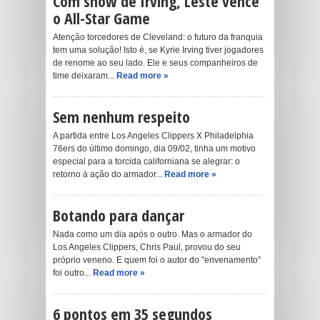
Com show de Irving, Leste vence
o All-Star Game
Atenção torcedores de Cleveland: o futuro da franquia
tem uma solução! Isto é, se Kyrie Irving tiver jogadores
de renome ao seu lado. Ele e seus companheiros de
time deixaram...
Read more »
Sem nenhum respeito
A partida entre Los Angeles Clippers X Philadelphia
76ers do último domingo, dia 09/02, tinha um motivo
especial para a torcida californiana se alegrar: o
retorno à ação do armador...
Read more »
Botando para dançar
Nada como um dia após o outro. Mas o armador do
Los Angeles Clippers, Chris Paul, provou do seu
próprio veneno. E quem foi o autor do "envenamento"
foi outro...
Read more »
6 pontos em 35 segundos