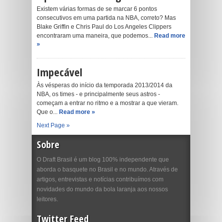
Existem várias formas de se marcar 6 pontos
consecutivos em uma partida na NBA, correto? Mas
Blake Griffin e Chris Paul do Los Angeles Clippers
encontraram uma maneira, que podemos...
Read more
»
Impecável
Às vésperas do início da temporada 2013/2014 da
NBA, os times - e principalmente seus astros -
começam a entrar no ritmo e a mostrar a que vieram.
Que o...
Read more »
Next Page »
Sobre
O Draft Brasil é um blog 100% independente que
aborda o basquete no Brasil e no mundo. Através de
artigos, entrevistas e notícias contribuímos com
novidades do mundo da bola laranja aos nossos
leitores.
Twitter Feed