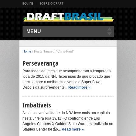
EQUIPE
SOBRE O DRAFT
MENU
Home
/
Posts Tagged: "Chris Paul"
Perseverança
Para todos aqueles que acompanharam a temporada
toda de 2015 da NFL, ficou mais do que provado que
nem sempre o melhor time vence o Super Bowl.
Depois da surpreendente...
Read more »
Imbatíveis
A mais nova rivalidade da NBA teve mais um capítulo
nesta 5ª feira (dia 19/11). O confronto entre Los
Angeles Clippers X Golden State Warriors realizado no
Staples Center foi tão...
Read more »