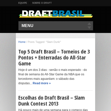
EQUIPE
SOBRE O DRAFT
MENU
Home
/
Posts Tagged: "Slam Dunk"
Top 5 Draft Brasil – Torneios de 3
Pontos + Enterradas do All-Star
Game
Hoje é um dos 3 dias - senão o mais esperado - do
final de semana do All-Star Game da NBA que os
torcedores mais aguardam: o sábado das
disputas...
Read more »
Escolhas do Draft Brasil – Slam
Dunk Contest 2013
Há pouco mais de uma semana para o começo das