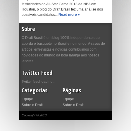
festividades do All-Star Game 2013 da NBA em
Houston, o blog do Draft Brasil fez uma análise dos
possíveis candidatos...
Read more »
Sobre
O Draft Brasil é um blog 100% independente que
aborda o basquete no Brasil e no mundo. Através de
artigos, entrevistas e notícias contribuímos com
novidades do mundo da bola laranja aos nossos
leitores.
Twitter Feed
Twitter feed loading...
Categorias
Páginas
Equipe
Equipe
Sobre o Draft
Sobre o Draft
Copyright © 2013