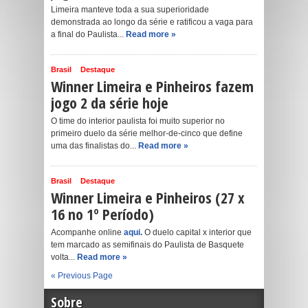
Limeira manteve toda a sua superioridade
demonstrada ao longo da série e ratificou a vaga para
a final do Paulista...
Read more »
Brasil
Destaque
Winner Limeira e Pinheiros fazem
jogo 2 da série hoje
O time do interior paulista foi muito superior no
primeiro duelo da série melhor-de-cinco que define
uma das finalistas do...
Read more »
Brasil
Destaque
Winner Limeira e Pinheiros (27 x
16 no 1º Período)
Acompanhe online
aqui.
O duelo capital x interior que
tem marcado as semifinais do Paulista de Basquete
volta...
Read more »
« Previous Page
Sobre