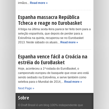
irmãos...
Read more »
Espanha massacra República
Tcheca e reage no Eurobasket
A folga na última sexta-feira parece ter feito bem para a
seleção espanhola, que depois de perder para a
Eslovênia na quinta, recuperou-se no Eurobasket
2013. Neste sábado os atuais...
Read more »
Espanha vence fácil a Croácia na
estréia do EuroBasket
Hoje, aconteceu a 1ª rodada do EuroBasket, o
campeonato europeu de basquete que esse ano está
sendo sediado na Eslovênia, e serve também como
seletiva para o Mundial de 2014,...
Read more »
Next Page »
Sobre
O Draft Brasil é um blog 100% independente que