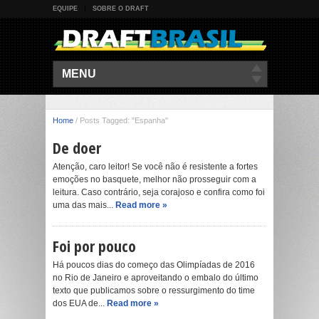
EQUIPE
SOBRE O DRAFT
MENU
Home
/
Posts Tagged: "Espanha"
De doer
Atenção, caro leitor! Se você não é resistente a fortes
emoções no basquete, melhor não prosseguir com a
leitura. Caso contrário, seja corajoso e confira como foi
uma das mais...
Read more »
Foi por pouco
Há poucos dias do começo das Olimpíadas de 2016
no Rio de Janeiro e aproveitando o embalo do último
texto que publicamos sobre o ressurgimento do time
dos EUA de...
Read more »