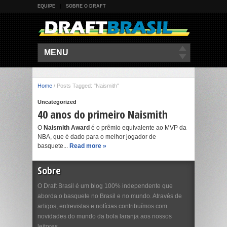
EQUIPE
SOBRE O DRAFT
MENU
Home
/
Posts Tagged: "Naismith"
Uncategorized
40 anos do primeiro Naismith
O
Naismith Award
é o prêmio equivalente ao MVP da
NBA, que é dado para o melhor jogador de
basquete...
Read more »
Sobre
O Draft Brasil é um blog 100% independente que
aborda o basquete no Brasil e no mundo. Através de
artigos, entrevistas e notícias contribuímos com
novidades do mundo da bola laranja aos nossos
leitores.