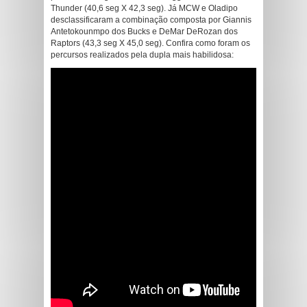
Thunder (40,6 seg X 42,3 seg). Já MCW e Oladipo
desclassificaram a combinação composta por Giannis
Antetokounmpo dos Bucks e DeMar DeRozan dos
Raptors (43,3 seg X 45,0 seg). Confira como foram os
percursos realizados pela dupla mais habilidosa: