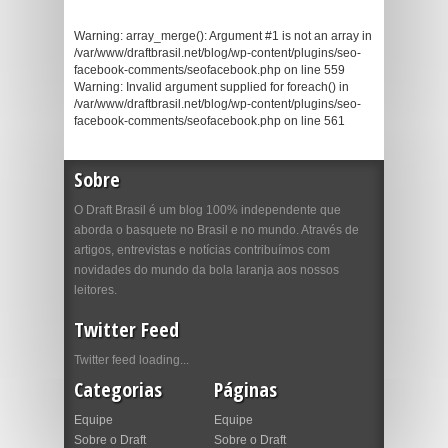
Warning: array_merge(): Argument #1 is not an array in
/var/www/draftbrasil.net/blog/wp-content/plugins/seo-
facebook-comments/seofacebook.php on line 559
Warning: Invalid argument supplied for foreach() in
/var/www/draftbrasil.net/blog/wp-content/plugins/seo-
facebook-comments/seofacebook.php on line 561
Sobre
O Draft Brasil é um blog 100% independente que
aborda o basquete no Brasil e no mundo. Através de
artigos, entrevistas e notícias contribuímos com
novidades do mundo da bola laranja aos nossos
leitores.
Twitter Feed
Twitter feed loading...
Categorias
Páginas
Equipe
Equipe
Sobre o Draft
Sobre o Draft