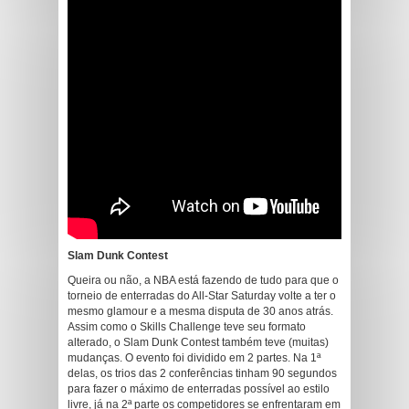
Slam Dunk Contest
Queira ou não, a NBA está fazendo de tudo para que o
torneio de enterradas do All-Star Saturday volte a ter o
mesmo glamour e a mesma disputa de 30 anos atrás.
Assim como o Skills Challenge teve seu formato
alterado, o Slam Dunk Contest também teve (muitas)
mudanças. O evento foi dividido em 2 partes. Na 1ª
delas, os trios das 2 conferências tinham 90 segundos
para fazer o máximo de enterradas possível ao estilo
livre, já na 2ª parte os competidores se enfrentaram em