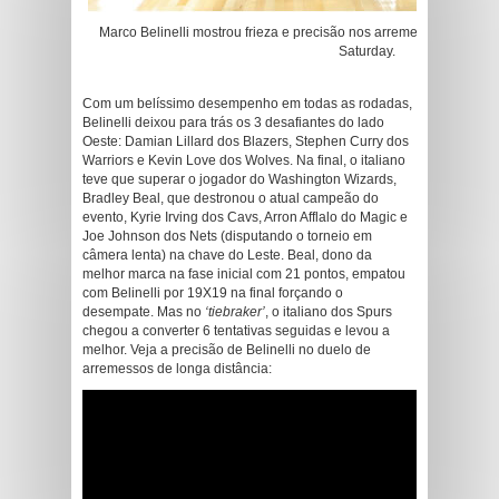
Marco Belinelli mostrou frieza e precisão nos arremessos do 3-Poi
Saturday.
Com um belíssimo desempenho em todas as rodadas,
Belinelli deixou para trás os 3 desafiantes do lado
Oeste: Damian Lillard dos Blazers, Stephen Curry dos
Warriors e Kevin Love dos Wolves. Na final, o italiano
teve que superar o jogador do Washington Wizards,
Bradley Beal, que destronou o atual campeão do
evento, Kyrie Irving dos Cavs, Arron Afflalo do Magic e
Joe Johnson dos Nets (disputando o torneio em
câmera lenta) na chave do Leste. Beal, dono da
melhor marca na fase inicial com 21 pontos, empatou
com Belinelli por 19X19 na final forçando o
desempate. Mas no
‘tiebraker’
, o italiano dos Spurs
chegou a converter 6 tentativas seguidas e levou a
melhor. Veja a precisão de Belinelli no duelo de
arremessos de longa distância: