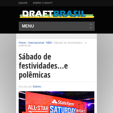
EQUIPE
SOBRE O DRAFT
MENU
Home
/
Internacional
/
NBA
/
Sábado de festividades…e
polêmicas
Sábado de
festividades…e
polêmicas
Escrito por
Edinho