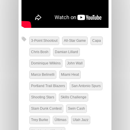
3-Point Shootout
All-Star Game
Capa
Chris Bosh
Damian Lillard
Dominique Wilkins
John Wall
Marco Belinelli
Miami Heat
Portland Trail Blazers
San Antonio Spurs
Shooting Stars
Skills Challenge
Slam Dunk Contest
Swin Cash
Trey Burke
Últimas
Utah Jazz