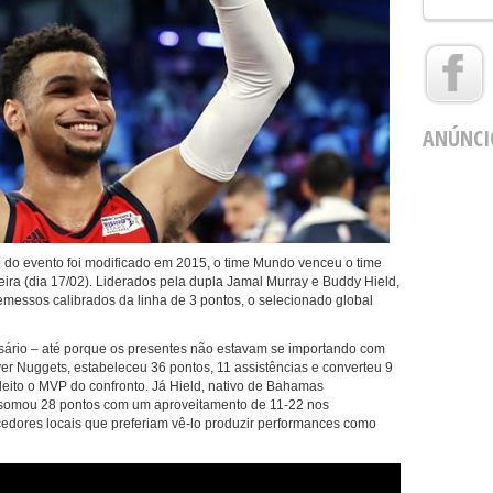
ANÚNCI
o do evento foi modificado em 2015, o time Mundo venceu o time
eira (dia 17/02). Liderados pela dupla Jamal Murray e Buddy Hield,
messos calibrados da linha de 3 pontos, o selecionado global
rio – até porque os presentes não estavam se importando com
r Nuggets, estabeleceu 36 pontos, 11 assistências e converteu 9
eleito o MVP do confronto. Já Hield, nativo de Bahamas
 somou 28 pontos com um aproveitamento de 11-22 nos
rcedores locais que preferiam vê-lo produzir performances como