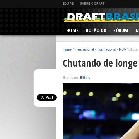
EQUIPE
SOBRE O DRAFT
HOME
BOLÃO DB
FÓRUM
N
Home
/
Internacional
•
Internacional
•
NBA
/
Chutan
Chutando de longe
Escrito por
Edinho