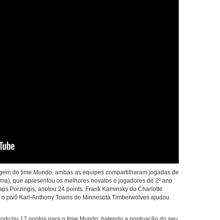
tagem do time Mundo, ambas as equipes compartilharam jogadas de
ima), que apresentou os melhores novatos e jogadores de 2º ano
taps Porzingis, anotou 24 points. Frank Kaminsky do Charlotte
 o pivô Karl-Anthony Towns do Minnesota Timberwolves ajudou
produziu 17 pontos para o time Mundo, batendo a pontuação do seu