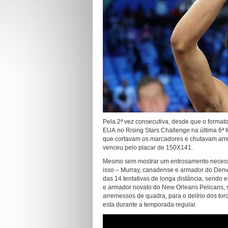
Pela 2ª vez consecutiva, desde que o format
EUA no Rising Stars Challenge na última 6ª f
que cortavam os marcadores e chutavam arre
venceu pelo placar de 150X141.
Mesmo sem mostrar um entrosamento necessá
isso – Murray, canadense e armador do Denve
das 14 tentativas de longa distância, sendo 
e armador novato do New Orleans Pelicans,
arremessos de quadra, para o delírio dos to
esta durante a temporada regular.