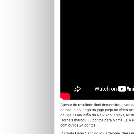
Apesar do resultado final demonstrar a van
destaque ao longo do jogo (veja no vídeo ac
da liga. O ala letão do New York Knicks, Kris
Hornets marcou 33 pontos para o time EUA e
com outros 24 pontos.
O croata Dario Saric do Philadelphia 76ers 