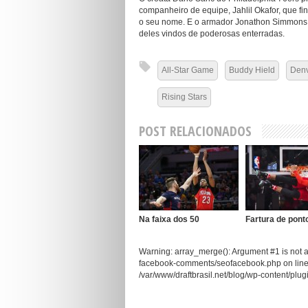
companheiro de equipe, Jahlil Okafor, que f
o seu nome. E o armador Jonathon Simmons 
deles vindos de poderosas enterradas.
All-Star Game
Buddy Hield
Denv
Rising Stars
POST RELACIONADOS
Na faixa dos 50
Fartura de pont
Warning: array_merge(): Argument #1 is not an
facebook-comments/seofacebook.php on line 5
/var/www/draftbrasil.net/blog/wp-content/pl