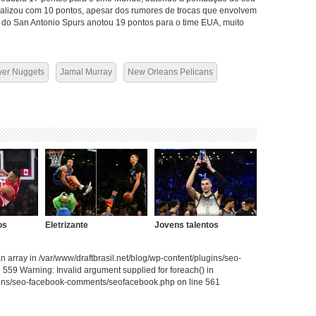
inalizou com 10 pontos, apesar dos rumores de trocas que envolvem
do San Antonio Spurs anotou 19 pontos para o time EUA, muito
er Nuggets
Jamal Murray
New Orleans Pelicans
os
Eletrizante
Jovens talentos
 array in /var/www/draftbrasil.net/blog/wp-content/plugins/seo-
59 Warning: Invalid argument supplied for foreach() in
ugins/seo-facebook-comments/seofacebook.php on line 561