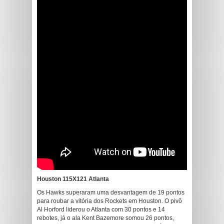
Houston 115X121 Atlanta
Os Hawks superaram uma desvantagem de 19 pontos
para roubar a vitória dos Rockets em Houston. O pivô
Al Horford liderou o Atlanta com 30 pontos e 14
rebotes, já o ala Kent Bazemore somou 26 pontos,