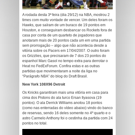
A rodada desta 3ª feira (dia 29/12) na NBA, mostrou 2
times com muito vontade de vencer. Um deles foram os
Hawks, que saíram de um buraco de 19 pontos em
Houston, e conseguiram desbancar os Rockets fora de
casa por conta de um quarteto de jogadores que
anotaram mais de 20 pontos cada um em uma partida
sem prorrogação – algo que não acontecia desde a
vitória sobre os Pacers em 17/04/2007. O outro foram
os Grizzlies, que precisaram de 7 dos 23 pontos do
espanhol Marc Gasol no tempo extra para derrotar o
Heat no FedExForum. Confira estas e as outras
partidas que movimentaram a noite da liga no
“Parágrafo NBA” do blog do Draft Brasil.
New York 108X96 Detroit
Os Knicks garantiram mais uma vitória em casa para
cima dos Pistons do ala turco Ersan Ilyasova (19
pontos). O ala Derrick Williams anotou 18 pontos
(como nas enterradas do vídeo abaixo) vindo do banco
de reservas, sendo 16 deles somente no 4º quarto e o
astro Carmelo Anthony foi o cestinha da partida com 24
pontos no total.