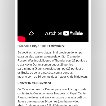
Oklahoma City 131X123 Milwaukee
Se você acha que o placar final precisou de tempo
extra ou algo assim, a resposta é não. O armador
Russell Westbrook liderou o Thunder com 27 pontos e
o ala Kevin Durant somou outros 26 pontos
para mandar Giannis Antetokounmpo (27 pontos) e
os Bucks de volta para casa com a derrota,
mesmo com os 36 pontos do armador Khris Middleton.
Denver 87X93 Cleveland
Os Cavs chegaram a Denver para concluir o giro pela
conferência Oeste contra os Nuggets no Pepsi Center.
Para sorte deles, saíram vitoriosos e graças a LeBron
James que registrou 34 pontos (confira no vídeo
abaixo), alcançaram a 21ª vitória na temporada.