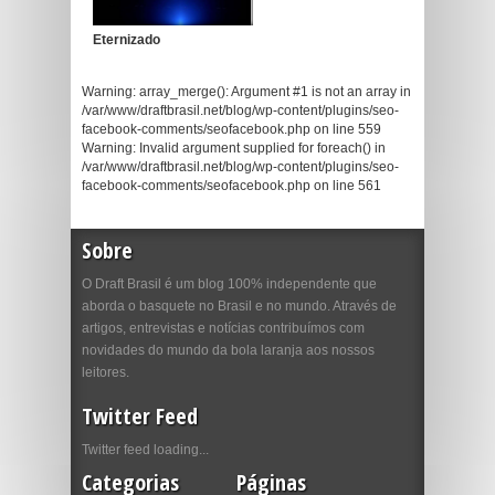
Eternizado
Warning: array_merge(): Argument #1 is not an array in
/var/www/draftbrasil.net/blog/wp-content/plugins/seo-
facebook-comments/seofacebook.php on line 559
Warning: Invalid argument supplied for foreach() in
/var/www/draftbrasil.net/blog/wp-content/plugins/seo-
facebook-comments/seofacebook.php on line 561
Sobre
O Draft Brasil é um blog 100% independente que
aborda o basquete no Brasil e no mundo. Através de
artigos, entrevistas e notícias contribuímos com
novidades do mundo da bola laranja aos nossos
leitores.
Twitter Feed
Twitter feed loading...
Categorias
Páginas