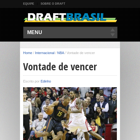
EQUIPE
SOBRE O DRAFT
MENU
Home
/
Internacional
/
NBA
/
Vontade de vencer
Vontade de vencer
Escrito por
Edinho