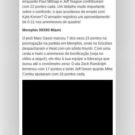
enquanto Paul Millsap e Jeff Teague contribuíram
com 22 pontos cada. Um detalhe muito importante
sobre o confronto: o que aconteceu de errado com
Kyle Korver? O armador registrou um aproveitamento
de 0-11 nos arremessos de quadra!
Memphis 99X90 Miami
O pivô Marc Gasol marcou 7 dos seus 23 pontos na
prorrogação na partida em Memphis, onde os Grizzlies
despacharam o Heat com um sólido triunfo. Com uma
cesta e mais o arremesso de bonificação (veja no
vídeo a seguir), ele deu à sua equipe a liderança que
durou até o cronômetro zerar. O ala Zach Randolph
terminou com 17 pontos e tanto Jeff Green quanto Mike
Conley ajudaram com 16 pontos cada.