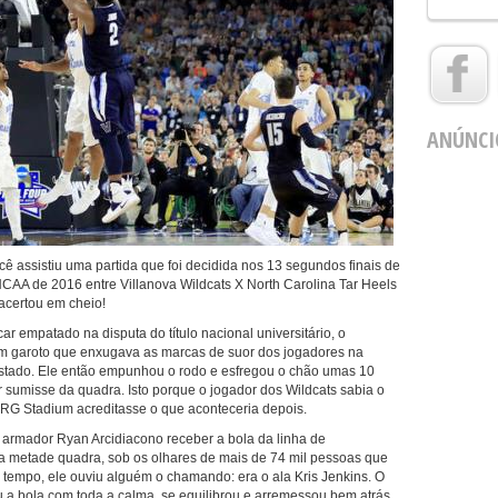
ANÚNCI
cê assistiu uma partida que foi decidida nos 13 segundos finais de
CAA de 2016 entre Villanova Wildcats X North Carolina Tar Heels
 acertou em cheio!
 empatado na disputa do título nacional universitário, o
m garoto que enxugava as marcas de suor dos jogadores na
tado. Ele então empunhou o rodo e esfregou o chão umas 10
r sumisse da quadra. Isto porque o jogador dos Wildcats sabia o
RG Stadium acreditasse o que aconteceria depois.
 armador Ryan Arcidiacono receber a bola da linha de
 a metade quadra, sob os olhares de mais de 74 mil pessoas que
tempo, ele ouviu alguém o chamando: era o ala Kris Jenkins. O
 a bola com toda a calma, se equilibrou e arremessou bem atrás