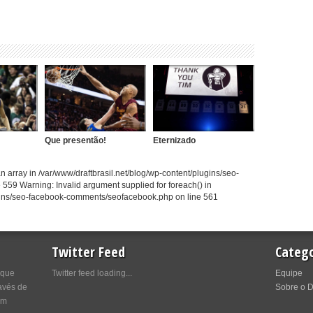
Que presentão!
Eternizado
 array in /var/www/draftbrasil.net/blog/wp-content/plugins/seo-
59 Warning: Invalid argument supplied for foreach() in
ugins/seo-facebook-comments/seofacebook.php on line 561
Twitter Feed
Catego
 que
Twitter feed loading...
Equipe
avés de
Sobre o D
om