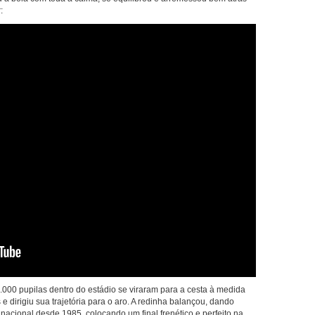
:
000 pupilas dentro do estádio se viraram para a cesta à medida
 dirigiu sua trajetória para o aro. A redinha balançou, dando
o nacional desde 1985, colocando um final frenético e perfeito na