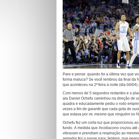
Pare e pense: quando foi a última vez que vo
forma maluca? Se você lembrou da final da N
que aconteceu na 2ª feira à noite (dia 04/04)
Com menos de 5 segundos restantes e o placar
ala Daniel Ochefu caminhou na direção de u
quadra e educadamente pediu o rodo empres
vezes a fim de garantir que cada gota de suo
que estava por vir, mesmo que ninguém no N
Ochefu fez um corta-luz que proporcionou ao
fundo. A medida que Arcidiacono cruzou até
vibravam e prendiam a respiração ao mesmo 
armador fez o passe para Jenkins, que pegou