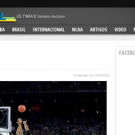
Sempre decisivo
Clube dos 70
Que presentão!
BA
BRASIL
INTERNACIONAL
NCAA
ARTIGOS
VIDEO
Eternizado
No ar!
FACEB
Publicado em: 5/04/2016