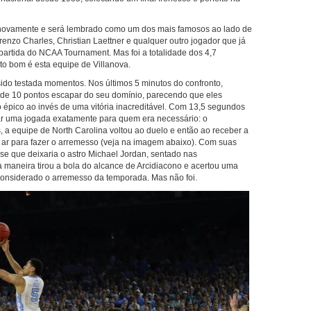
 novamente e será lembrado como um dos mais famosos ao lado de
enzo Charles, Christian Laettner e qualquer outro jogador que já
partida do NCAA Tournament. Mas foi a totalidade dos 4,7
to bom é esta equipe de Villanova.
sido testada momentos. Nos últimos 5 minutos do confronto,
de 10 pontos escapar do seu domínio, parecendo que eles
épico ao invés de uma vitória inacreditável. Com 13,5 segundos
ar uma jogada exatamente para quem era necessário: o
a equipe de North Carolina voltou ao duelo e então ao receber a
no ar para fazer o arremesso (veja na imagem abaixo). Com suas
e que deixaria o astro Michael Jordan, sentado nas
maneira tirou a bola do alcance de Arcidiacono e acertou uma
 considerado o arremesso da temporada. Mas não foi.