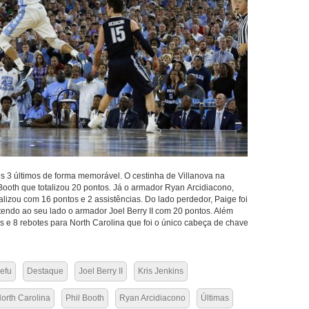
os 3 últimos de forma memorável. O cestinha de Villanova na
Booth que totalizou 20 pontos. Já o armador Ryan Arcidiacono,
alizou com 16 pontos e 2 assistências. Do lado perdedor, Paige foi
endo ao seu lado o armador Joel Berry II com 20 pontos. Além
os e 8 rebotes para North Carolina que foi o único cabeça de chave
efu
Destaque
Joel Berry II
Kris Jenkins
orth Carolina
Phil Booth
Ryan Arcidiacono
Últimas