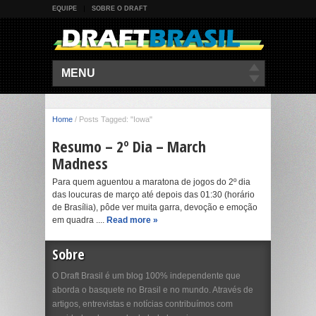
EQUIPE
SOBRE O DRAFT
MENU
Home
/
Posts Tagged: "Iowa"
Resumo – 2º Dia – March
Madness
Para quem aguentou a maratona de jogos do 2º dia
das loucuras de março até depois das 01:30 (horário
de Brasília), pôde ver muita garra, devoção e emoção
em quadra ....
Read more »
Sobre
O Draft Brasil é um blog 100% independente que
aborda o basquete no Brasil e no mundo. Através de
artigos, entrevistas e notícias contribuímos com