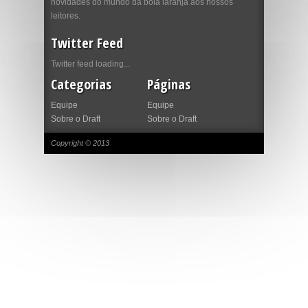
novidades do mundo da bola laranja aos nossos
leitores.
Twitter Feed
Twitter feed loading...
Categorias
Páginas
Equipe
Equipe
Sobre o Draft
Sobre o Draft
Copyright © 2013