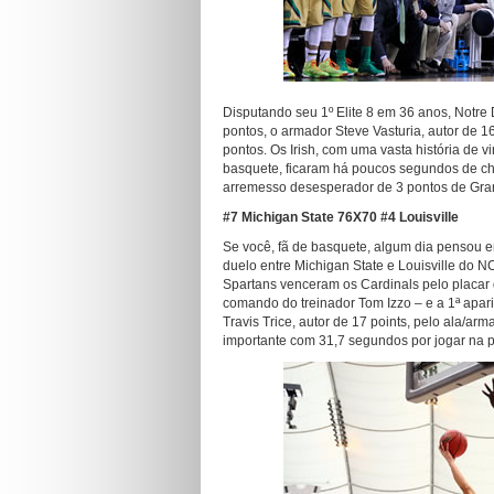
Disputando seu 1º Elite 8 em 36 anos, Notr
pontos, o armador Steve Vasturia, autor de 1
pontos. Os Irish, com uma vasta história de 
basquete, ficaram há poucos segundos de ch
arremesso desesperador de 3 pontos de Gran
#7 Michigan State 76X70 #4 Louisville
Se você, fã de basquete, algum dia pensou em
duelo entre Michigan State e Louisville do
Spartans venceram os Cardinals pelo placar d
comando do treinador Tom Izzo – e a 1ª apar
Travis Trice, autor de 17 points, pelo ala/
importante com 31,7 segundos por jogar na 