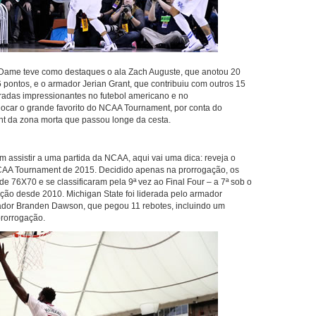
e Dame teve como destaques o ala Zach Auguste, que anotou 20
6 pontos, e o armador Jerian Grant, que contribuiu com outros 15
viradas impressionantes no futebol americano e no
ocar o grande favorito do NCAA Tournament, por conta do
t da zona morta que passou longe da cesta.
 assistir a uma partida da NCAA, aqui vai uma dica: reveja o
 NCAA Tournament de 2015. Decidido apenas na prorrogação, os
e 76X70 e se classificaram pela 9ª vez ao Final Four – a 7ª sob o
ição desde 2010. Michigan State foi liderada pelo armador
armador Branden Dawson, que pegou 11 rebotes, incluindo um
prorrogação.