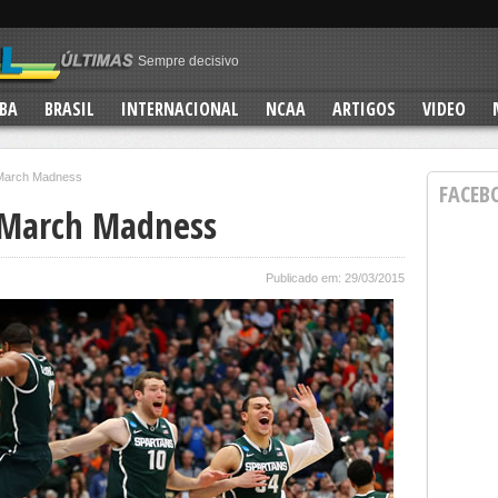
Clube dos 70
Que presentão!
Eternizado
BA
BRASIL
INTERNACIONAL
NCAA
ARTIGOS
VIDEO
No ar!
Sempre decisivo
 March Madness
FACEB
– March Madness
Publicado em: 29/03/2015