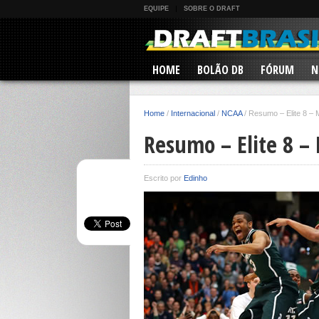
EQUIPE
SOBRE O DRAFT
HOME
BOLÃO DB
FÓRUM
N
Home
/
Internacional
/
NCAA
/
Resumo – Elite 8 –
Resumo – Elite 8 
Escrito por
Edinho