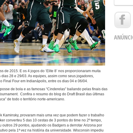
ANÚNCI
s de 2015. E os 4 jogos do ‘Elite 8’ nos proporcionaram muita
 dias 28 e 29/03. As equipes, assim como seus jogadores,
 Final Four em Indianápolis, entre os dias 04 e 06/04.
a posse de bola e as famosas “Cinderelas” bailando pelas finais das
ournament. Confira o resumo do blog do Draft Brasil das últimas
ca” de todo o território norte-americano.
nk Kaminsky, provaram mais uma vez que podem fazer o trabalho
ker converteu 5 das 10 cestas de 3 pontos do time no 2º tempo,
outros 29 pontos, ajudando os Badgers a derrotar Arizona por
tivo pela 1ª vez na história da universidade. Wisconsin impediu