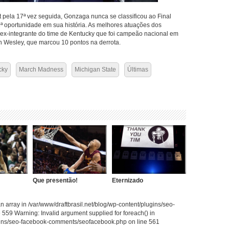
pela 17ª vez seguida, Gonzaga nunca se classificou ao Final
2ª oportunidade em sua história. As melhores atuações dos
r, ex-integrante do time de Kentucky que foi campeão nacional em
n Wesley, que marcou 10 pontos na derrota.
cky
March Madness
Michigan State
Últimas
Que presentão!
Eternizado
 array in /var/www/draftbrasil.net/blog/wp-content/plugins/seo-
59 Warning: Invalid argument supplied for foreach() in
ugins/seo-facebook-comments/seofacebook.php on line 561