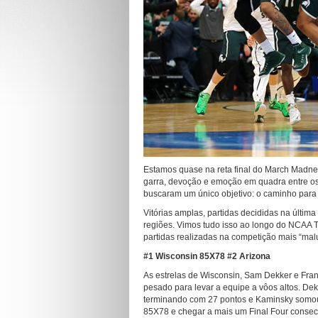
Estamos quase na reta final do March Madnes
garra, devoção e emoção em quadra entre os
buscaram um único objetivo: o caminho para o
Vitórias amplas, partidas decididas na últim
regiões. Vimos tudo isso ao longo do NCAA T
partidas realizadas na competição mais “malu
#1 Wisconsin 85X78 #2 Arizona
As estrelas de Wisconsin, Sam Dekker e Fra
pesado para levar a equipe a vôos altos. Dek
terminando com 27 pontos e Kaminsky somou 
85X78 e chegar a mais um Final Four consecu