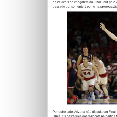
os Wildcats de chegarem ao Final Four pelo 2
passado por somente 1 ponto na prorrogaçã
Por outro lado, Arizona não disputa um Fina
Duke. Os destaques dos Wildcats na partida 