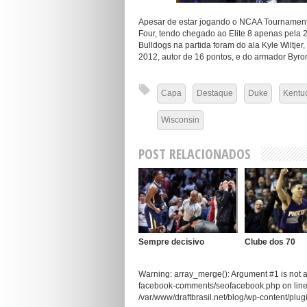
Apesar de estar jogando o NCAA Tournament 
Four, tendo chegado ao Elite 8 apenas pela 
Bulldogs na partida foram do ala Kyle Wiltje
2012, autor de 16 pontos, e do armador Byro
Capa
Destaque
Duke
Kentu
Wisconsin
POST RELACIONADOS
Sempre decisivo
Clube dos 70
Warning: array_merge(): Argument #1 is not an
facebook-comments/seofacebook.php on line 5
/var/www/draftbrasil.net/blog/wp-content/pl