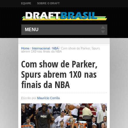
EQUIPE
SOBRE O DRAFT
MENU
Home
/
Internacional
/
NBA
/
Com show de Parker, Spurs
abrem 1X0 nas finais da NBA
Com show de Parker,
Spurs abrem 1X0 nas
finais da NBA
Escrito por
Maurício Corrêa