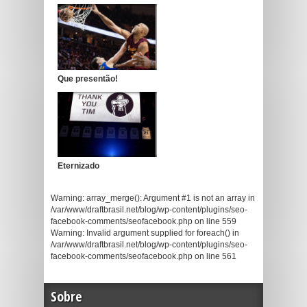
Que presentão!
Eternizado
Warning: array_merge(): Argument #1 is not an array in
/var/www/draftbrasil.net/blog/wp-content/plugins/seo-
facebook-comments/seofacebook.php on line 559
Warning: Invalid argument supplied for foreach() in
/var/www/draftbrasil.net/blog/wp-content/plugins/seo-
facebook-comments/seofacebook.php on line 561
Sobre