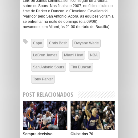
LeBron James continua sem conseguir uma vitória
sobre os Spurs. Nas finais de 2007, no último título do
time de Parker e Duncan, o Cleveland Cavaliers foi
“varrido” pelo San Antonio. Agora, as equipes voltam a
se enfrentar na noite de domingo (dia 09/06),
novamente em Miami, às 21:00 (horário de Brasília).
Capa
Chris Bosh
Dwyane Wade
LeBron James
Miami Heat
NBA
San Antonio Spurs
Tim Duncan
Tony Parker
POST RELACIONADOS
Sempre decisivo
Clube dos 70