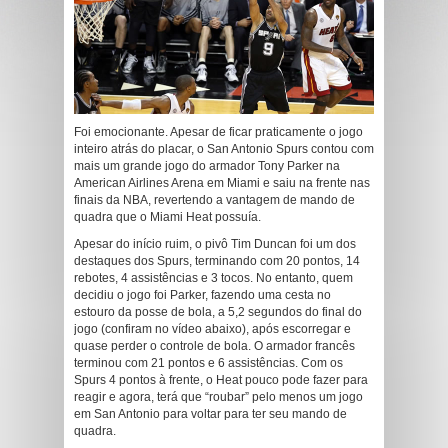
Foi emocionante. Apesar de ficar praticamente o jogo
inteiro atrás do placar, o San Antonio Spurs contou com
mais um grande jogo do armador Tony Parker na
American Airlines Arena em Miami e saiu na frente nas
finais da NBA, revertendo a vantagem de mando de
quadra que o Miami Heat possuía.
Apesar do início ruim, o pivô Tim Duncan foi um dos
destaques dos Spurs, terminando com 20 pontos, 14
rebotes, 4 assistências e 3 tocos. No entanto, quem
decidiu o jogo foi Parker, fazendo uma cesta no
estouro da posse de bola, a 5,2 segundos do final do
jogo (confiram no vídeo abaixo), após escorregar e
quase perder o controle de bola. O armador francês
terminou com 21 pontos e 6 assistências. Com os
Spurs 4 pontos à frente, o Heat pouco pode fazer para
reagir e agora, terá que “roubar” pelo menos um jogo
em San Antonio para voltar para ter seu mando de
quadra.