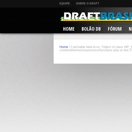
EQUIPE
SOBRE O DRAFT
HOME
BOLÃO DB
FÓRUM
N
Home
/
Catchable fatal error: Object of class WP_E
content/themes/resportsive/functions.php on line 