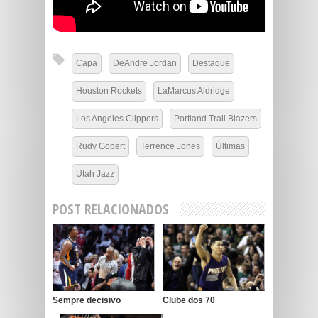
Capa
DeAndre Jordan
Destaque
Houston Rockets
LaMarcus Aldridge
Los Angeles Clippers
Portland Trail Blazers
Rudy Gobert
Terrence Jones
Últimas
Utah Jazz
POST RELACIONADOS
Sempre decisivo
Clube dos 70