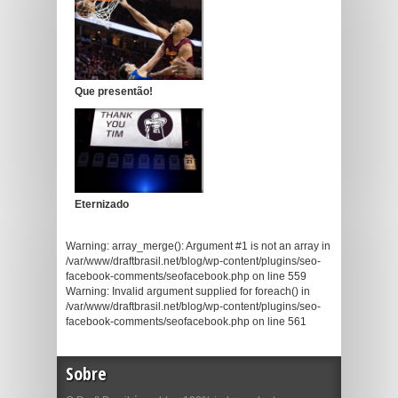
Que presentão!
Eternizado
Warning: array_merge(): Argument #1 is not an array in
/var/www/draftbrasil.net/blog/wp-content/plugins/seo-
facebook-comments/seofacebook.php on line 559
Warning: Invalid argument supplied for foreach() in
/var/www/draftbrasil.net/blog/wp-content/plugins/seo-
facebook-comments/seofacebook.php on line 561
Sobre