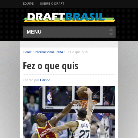
EQUIPE
SOBRE O DRAFT
MENU
Home
/
Internacional
/
NBA
/
Fez o que quis
Fez o que quis
Escrito por
Edinho