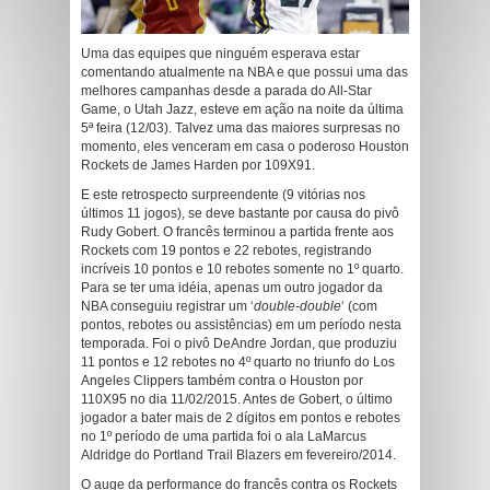
Uma das equipes que ninguém esperava estar
comentando atualmente na NBA e que possui uma das
melhores campanhas desde a parada do All-Star
Game, o Utah Jazz, esteve em ação na noite da última
5ª feira (12/03). Talvez uma das maiores surpresas no
momento, eles venceram em casa o poderoso Houston
Rockets de James Harden por 109X91.
E este retrospecto surpreendente (9 vitórias nos
últimos 11 jogos), se deve bastante por causa do pivô
Rudy Gobert. O francês terminou a partida frente aos
Rockets com 19 pontos e 22 rebotes, registrando
incríveis 10 pontos e 10 rebotes somente no 1º quarto.
Para se ter uma idéia, apenas um outro jogador da
NBA conseguiu registrar um ‘
double-double
‘ (com
pontos, rebotes ou assistências) em um período nesta
temporada. Foi o pivô DeAndre Jordan, que produziu
11 pontos e 12 rebotes no 4º quarto no triunfo do Los
Angeles Clippers também contra o Houston por
110X95 no dia 11/02/2015. Antes de Gobert, o último
jogador a bater mais de 2 dígitos em pontos e rebotes
no 1º período de uma partida foi o ala LaMarcus
Aldridge do Portland Trail Blazers em fevereiro/2014.
O auge da performance do francês contra os Rockets